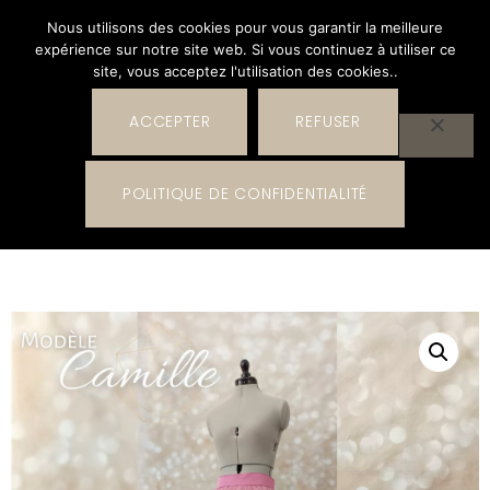
Nous utilisons des cookies pour vous garantir la meilleure
expérience sur notre site web. Si vous continuez à utiliser ce
site, vous acceptez l'utilisation des cookies..
ACCEPTER
REFUSER
0
POLITIQUE DE CONFIDENTIALITÉ
0,00
€