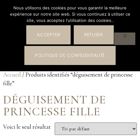
Nous utilisons des cookies pour vous garantir la meilleure
expérience sur notre site web. Si vous continuez à utiliser ce
site, vous acceptez l'utilisation des cookies..
ACCEPTER
REFUSER
0
POLITIQUE DE CONFIDENTIALITÉ
0,00
€
Accueil
/ Produits identifiés “déguisement de princesse
fille”
DÉGUISEMENT DE
PRINCESSE FILLE
Voici le seul résultat