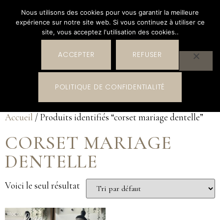
Nous utilisons des cookies pour vous garantir la meilleure
expérience sur notre site web. Si vous continuez à utiliser ce
site, vous acceptez l'utilisation des cookies..
ACCEPTER
REFUSER
0
POLITIQUE DE CONFIDENTIALITÉ
0,00
€
Accueil
/ Produits identifiés “corset mariage dentelle”
CORSET MARIAGE
DENTELLE
Voici le seul résultat