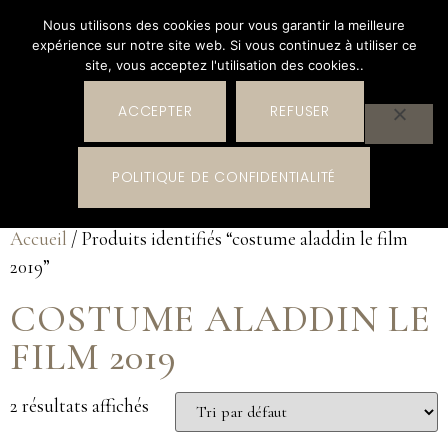
Nous utilisons des cookies pour vous garantir la meilleure
expérience sur notre site web. Si vous continuez à utiliser ce
site, vous acceptez l'utilisation des cookies..
ACCEPTER
REFUSER
0
POLITIQUE DE CONFIDENTIALITÉ
0,00
€
Accueil
/ Produits identifiés “costume aladdin le film
2019”
COSTUME ALADDIN LE
FILM 2019
2 résultats affichés